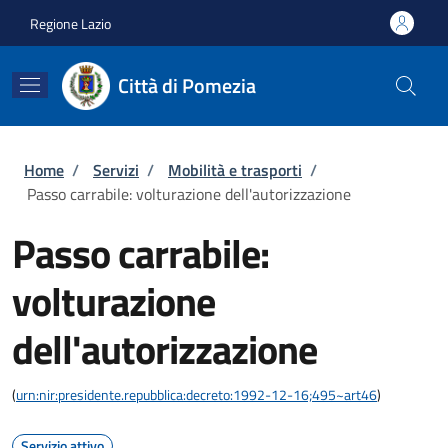
Salta al contenuto principale
Skip to footer content
Regione Lazio
Città di Pomezia
Briciole di pane
Home
/
Servizi
/
Mobilità e trasporti
/
Passo carrabile: volturazione dell'autorizzazione
Passo carrabile:
volturazione
dell'autorizzazione
(
urn:nir:presidente.repubblica:decreto:1992-12-16;495~art46
)
Servizio attivo