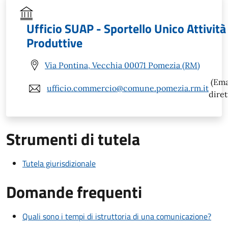
Ufficio SUAP - Sportello Unico Attività
Produttive
Via Pontina, Vecchia 00071 Pomezia (RM)
(Ema
ufficio.commercio@comune.pomezia.rm.it
diret
Strumenti di tutela
Tutela giurisdizionale
Domande frequenti
Quali sono i tempi di istruttoria di una comunicazione?