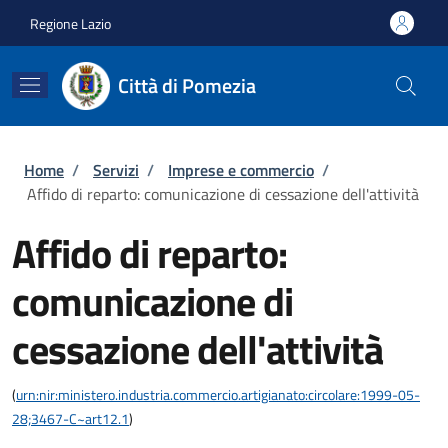
Salta al contenuto principale
Skip to footer content
Regione Lazio
Città di Pomezia
Briciole di pane
Home
/
Servizi
/
Imprese e commercio
/
Affido di reparto: comunicazione di cessazione dell'attività
Affido di reparto:
comunicazione di
cessazione dell'attività
(
urn:nir:ministero.industria.commercio.artigianato:circolare:1999-05-
28;3467-C~art12.1
)