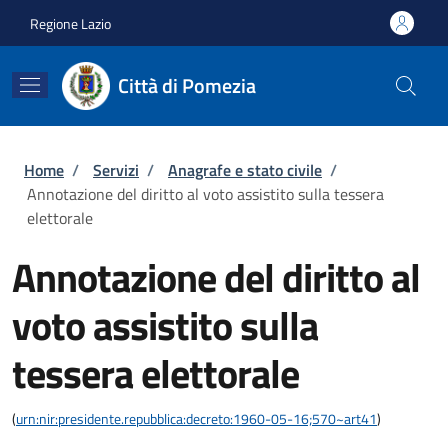
Salta al contenuto principale
Skip to footer content
Regione Lazio
Città di Pomezia
Briciole di pane
Home
/
Servizi
/
Anagrafe e stato civile
/
Annotazione del diritto al voto assistito sulla tessera
elettorale
Annotazione del diritto al
voto assistito sulla
tessera elettorale
(
urn:nir:presidente.repubblica:decreto:1960-05-16;570~art41
)