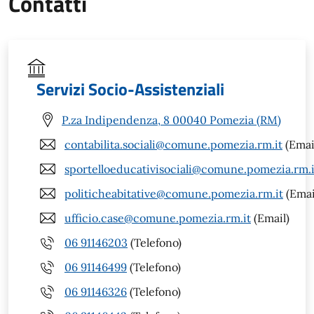
Contatti
Servizi Socio-Assistenziali
P.za Indipendenza, 8 00040 Pomezia (RM)
contabilita.sociali@comune.pomezia.rm.it
(Emai
sportelloeducativisociali@comune.pomezia.rm.i
politicheabitative@comune.pomezia.rm.it
(Emai
ufficio.case@comune.pomezia.rm.it
(Email)
06 91146203
(Telefono)
06 91146499
(Telefono)
06 91146326
(Telefono)