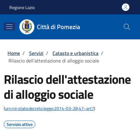
Salta al contenuto principale
Skip to footer content
Regione Lazio
Città di Pomezia
Briciole di pane
Home
/
Servizi
/
Catasto e urbanistica
/
Rilascio dell'attestazione di alloggio sociale
Rilascio dell'attestazione
di alloggio sociale
(
urn:nir:stato:decreto.legge:2014-03-28;47~art7
)
Servizio attivo