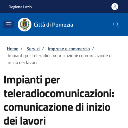
Salta al contenuto principale
Skip to footer content
Regione Lazio
Città di Pomezia
Briciole di pane
Home
/
Servizi
/
Imprese e commercio
/
Impianti per teleradiocomunicazioni: comunicazione di
inizio dei lavori
Impianti per
teleradiocomunicazioni:
comunicazione di inizio
dei lavori