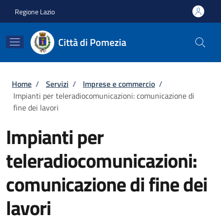
Salta al contenuto principale
Skip to footer content
Regione Lazio
Città di Pomezia
Briciole di pane
Home
/
Servizi
/
Imprese e commercio
/
Impianti per teleradiocomunicazioni: comunicazione di
fine dei lavori
Impianti per
teleradiocomunicazioni:
comunicazione di fine dei
lavori