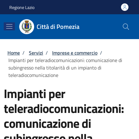
Salta al contenuto principale
Skip to footer content
Regione Lazio
Città di Pomezia
Briciole di pane
Home
/
Servizi
/
Imprese e commercio
/
Impianti per teleradiocomunicazioni: comunicazione di
subingresso nella titolarità di un impianto di
teleradiocomunicazione
Impianti per
teleradiocomunicazioni:
comunicazione di
subingresso nella