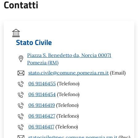
Contatti
Stato Civile
Piazza S. Benedetto da, Norcia 00071
Pomezia (RM)
stato.civile@comune.pomezia.rm.it
(Email)
06 91146455
(Telefono)
06 91146454
(Telefono)
06 91146419
(Telefono)
06 91146427
(Telefono)
06 91146417
(Telefono)
statocivile@pec.comune.pomezia.rm.it
(Pec)