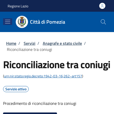
Salta al contenuto principale
Skip to footer content
Regione Lazio
Città di Pomezia
Briciole di pane
Home
/
Servizi
/
Anagrafe e stato civile
/
Riconciliazione tra coniugi
Riconciliazione tra coniugi
(
urn:nir:stato:regio.decreto:1942-03-16;262~art157
)
Servizio attivo
Procedimento di riconciliazione tra coniugi