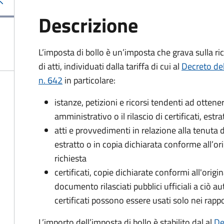
Descrizione
L’imposta di bollo è un’imposta che grava sulla ric
di atti, individuati dalla tariffa di cui al
Decreto de
n. 642
in particolare:
istanze, petizioni e ricorsi tendenti ad otte
amministrativo o il rilascio di certificati, estrat
atti e provvedimenti in relazione alla tenuta di
estratto o in copia dichiarata conforme all’or
richiesta
certificati, copie dichiarate conformi all'origi
documento rilasciati pubblici ufficiali a ciò aut
certificati possono essere usati solo nei rappor
L’importo dell’imposta di bollo è stabilito dal al
De