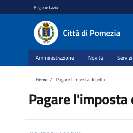
Salta al contenuto principale
Skip to footer content
Regione Lazio
Città di Pomezia
Amministrazione
Novità
Servizi
Briciole di pane
Home
/
Pagare l'imposta di bollo
Pagare l'imposta 