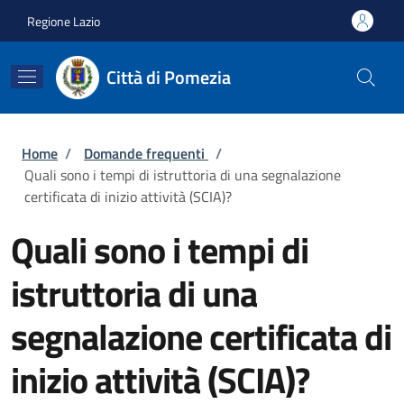
Salta al contenuto principale
Skip to footer content
Regione Lazio
Città di Pomezia
Briciole di pane
Home
/
Domande frequenti
/
Quali sono i tempi di istruttoria di una segnalazione
certificata di inizio attività (SCIA)?
Quali sono i tempi di
istruttoria di una
segnalazione certificata di
inizio attività (SCIA)?