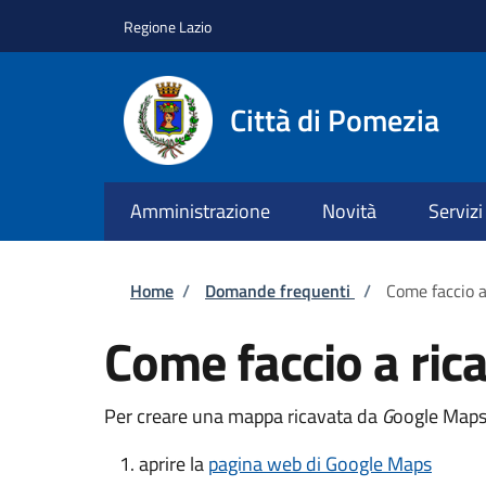
Salta al contenuto principale
Skip to footer content
Regione Lazio
Città di Pomezia
Amministrazione
Novità
Servizi
Briciole di pane
Home
/
Domande frequenti
/
Come faccio 
Come faccio a ri
Per creare una mappa ricavata da
G
oogle Maps 
aprire la
pagina web di Google Maps