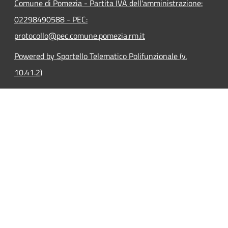
Comune di Pomezia - Partita IVA dell'amministrazione:
02298490588 - PEC:
protocollo@pec.comune.pomezia.rm.it
Powered by Sportello Telematico Polifunzionale (v.
10.41.2)