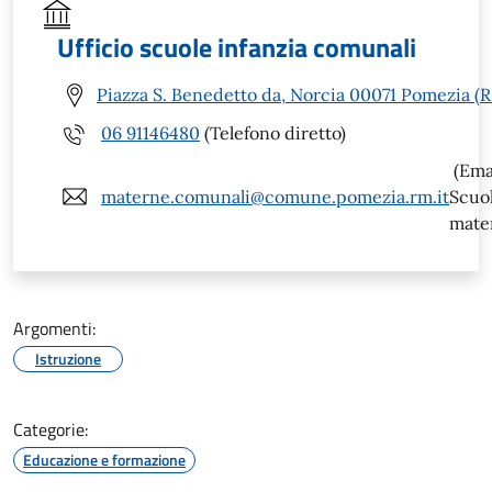
Ufficio scuole infanzia comunali
Piazza S. Benedetto da, Norcia 00071 Pomezia (
06 91146480
(Telefono diretto)
(Ema
materne.comunali@comune.pomezia.rm.it
Scuo
mate
Argomenti:
Istruzione
Categorie:
Educazione e formazione