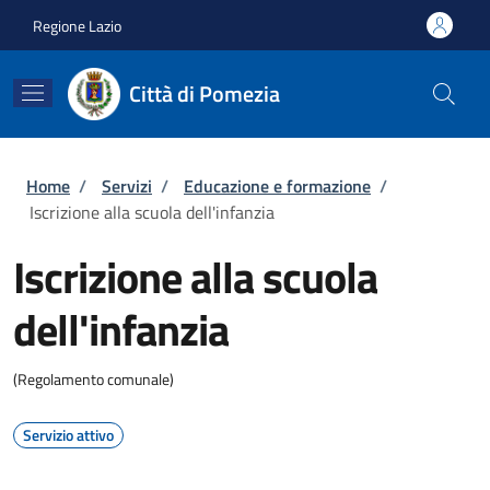
Salta al contenuto principale
Skip to footer content
Regione Lazio
Città di Pomezia
Briciole di pane
Home
/
Servizi
/
Educazione e formazione
/
Iscrizione alla scuola dell'infanzia
Iscrizione alla scuola
dell'infanzia
(Regolamento comunale)
Servizio attivo