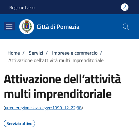
Salta al contenuto principale
Skip to footer content
Regione Lazio
Città di Pomezia
Briciole di pane
Home
/
Servizi
/
Imprese e commercio
/
Attivazione dell’attività multi imprenditoriale
Attivazione dell’attività
multi imprenditoriale
(
urn:nir:regione.lazio:legge:1999-12-22;38
)
Servizio attivo