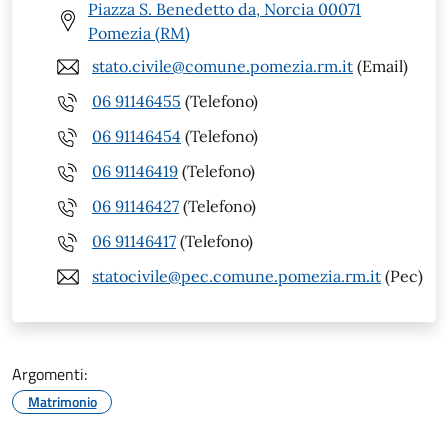
Piazza S. Benedetto da, Norcia 00071
Pomezia (RM)
stato.civile@comune.pomezia.rm.it
(Email)
06 91146455
(Telefono)
06 91146454
(Telefono)
06 91146419
(Telefono)
06 91146427
(Telefono)
06 91146417
(Telefono)
statocivile@pec.comune.pomezia.rm.it
(Pec)
Argomenti:
Matrimonio