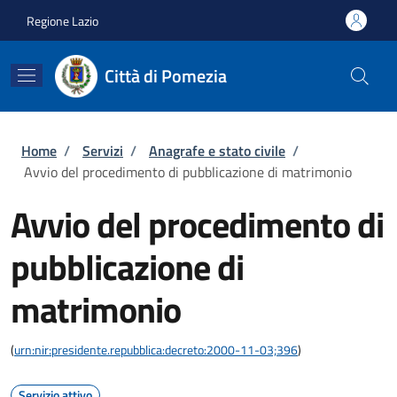
Salta al contenuto principale
Skip to footer content
Regione Lazio
Città di Pomezia
Briciole di pane
Home
/
Servizi
/
Anagrafe e stato civile
/
Avvio del procedimento di pubblicazione di matrimonio
Avvio del procedimento di
pubblicazione di
matrimonio
(
urn:nir:presidente.repubblica:decreto:2000-11-03;396
)
Servizio attivo