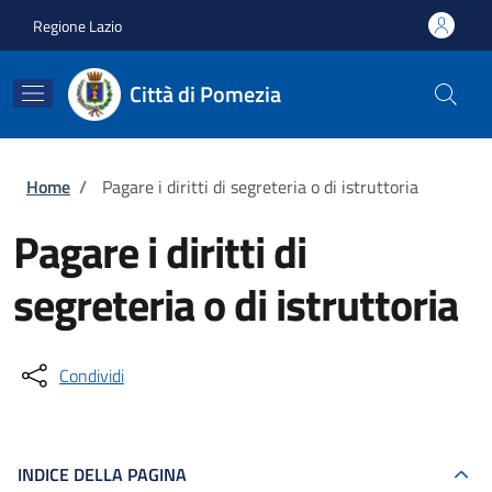
Salta al contenuto principale
Skip to footer content
Regione Lazio
Città di Pomezia
Briciole di pane
Home
/
Pagare i diritti di segreteria o di istruttoria
Pagare i diritti di
segreteria o di istruttoria
Condividi
INDICE DELLA PAGINA