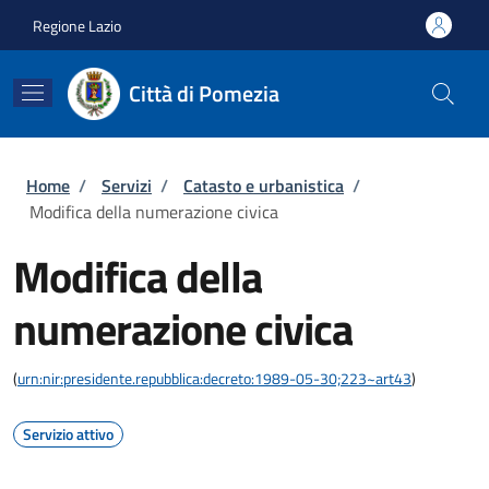
Salta al contenuto principale
Skip to footer content
Regione Lazio
Città di Pomezia
Briciole di pane
Home
/
Servizi
/
Catasto e urbanistica
/
Modifica della numerazione civica
Modifica della
numerazione civica
(
urn:nir:presidente.repubblica:decreto:1989-05-30;223~art43
)
Servizio attivo